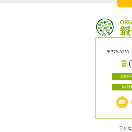
〒779-32
営業時
休診
アクセ