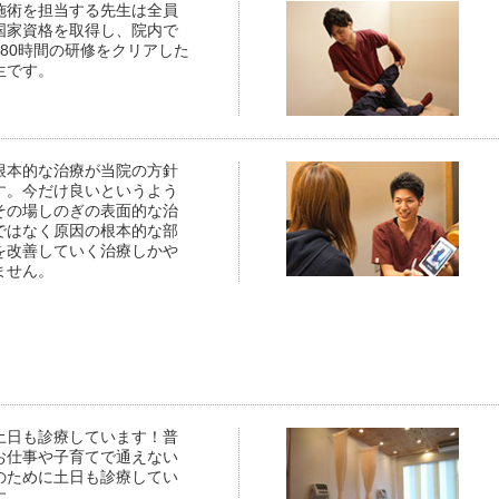
施術を担当する先生は全員
国家資格を取得し、院内で
480時間の研修をクリアした
生です。
根本的な治療が当院の方針
す。今だけ良いというよう
その場しのぎの表面的な治
ではなく原因の根本的な部
を改善していく治療しかや
ません。
土日も診療しています！普
お仕事や子育てで通えない
のために土日も診療してい
す。