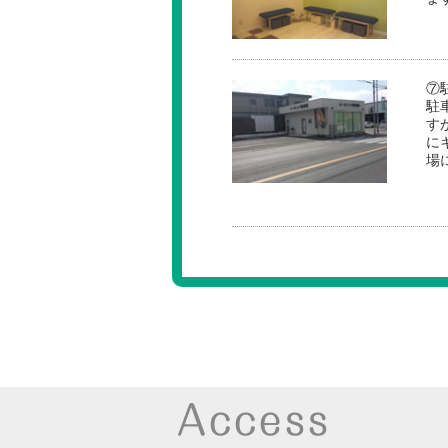
⑦
駐
す
に
場