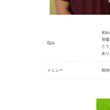
初め
骨盤
悩み
とて
あり
メニュー
筋肉