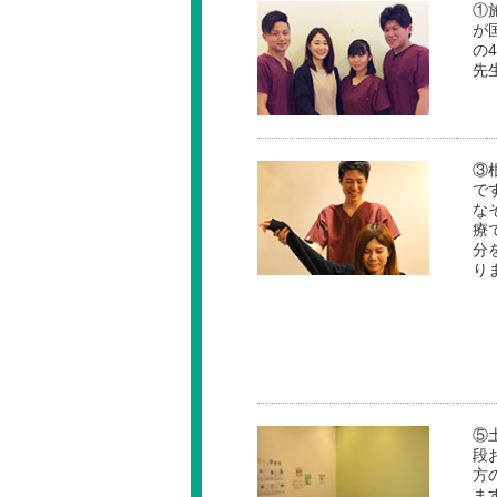
①
が
の
先
③
で
な
療
分
り
⑤
段
方
ま